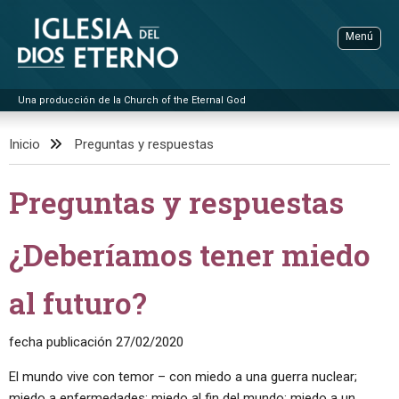
Saltar
a
Menú
contenido
Una producción de la Church of the Eternal God
Dios Eterno
Bús
Inicio
Preguntas y respuestas
BÚSQUEDA AVANZADA
Preguntas y respuestas
SOBRE NOSOTROS
FOLLETOS
DECLARACIÓN DE CREENCIAS
¿Deberíamos tener miedo
EDITORIALES
POR TITULO
al futuro?
PREGUNTAS Y RESPUESTAS
fecha publicación
27/02/2020
El mundo vive con temor – con miedo a una guerra nuclear;
miedo a enfermedades; miedo al fin del mundo; miedo a un